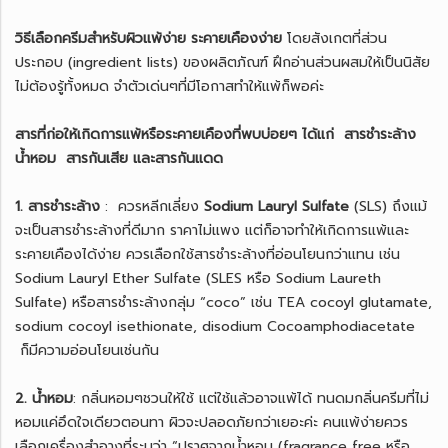
วิธีเลือกครีมสำหรับผิวแพ้ง่าย ระคายเคืองง่าย
โดยสังเกตที่ส่วน
ประกอบ (ingredient lists) ของผลิตภัณฑ์ ฝึกอ่านส่วนผสมให้เป็นนิสัย
ไม่ต้องรู้ทั้งหมด จำตัวเด่นๆที่มีโอกาสทำให้แพ้ก็พอค่ะ
สารที่ก่อให้เกิดการแพ้หรือระคายเคืองที่พบบ่อยๆ ได้แก่ สารชำระล้าง
น้ำหอม สารกันเสีย และสารกันแดด
1. สารชำระล้าง
: ควรหลีกเลี่ยง
Sodium Lauryl Sulfate
(SLS) ถึงแม้
จะเป็นสารชำระล้างที่ดีมาก ราคาไม่แพง แต่ก็อาจทำให้เกิดการแพ้และ
ระคายเคืองได้ง่าย ควรเลือกใช้สารชำระล้างที่อ่อนโยนกว่าแทน เช่น
Sodium Lauryl Ether Sulfate (SLES หรือ Sodium Laureth
Sulfate) หรือสารชำระล้างกลุ่ม “coco” เช่น TEA cocoyl glutamate,
sodium cocoyl isethionate, disodium Cocoamphodiacetate
ก็มีความอ่อนโยนเช่นกัน
2. น้ำหอม
: กลิ่นหอมๆชวนให้ใช้ แต่ใช้แล้วอาจแพ้ได้ ทนดมกลิ่นครีมที่ไม่
หอมแค่อึดใจเดียวตอนทา ผิวจะปลอดภัยกว่าเยอะค่ะ คนแพ้ง่ายควร
เลือกเครื่องสำอางที่ระบุว่า “ปราศจากน้ำหอม (fragrance free หรือ