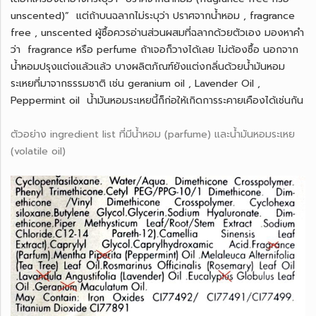
unscented)” แต่ถ้าบนฉลากไม่ระบุว่า ปราศจากน้ำหอม , fragrance
free , unscented ผู้ซื้อควรอ่านส่วนผสมที่ฉลากด้วยตัวเอง มองหาคำ
ว่า fragrance หรือ perfume ถ้าเจอก็วางได้เลย ไม่ต้องซื้อ นอกจาก
น้ำหอมปรุงแต่งแล้วแล้ว บางผลิตภัณฑ์ยังแต่งกลิ่นด้วยน้ำมันหอม
ระเหยที่มาจากธรรมชาติ เช่น geranium oil , Lavender Oil ,
Peppermint oil น้ำมันหอมระเหยนี้ก็ก่อให้เกิดการระคายเคืองได้เช่นกัน
ตัวอย่าง ingredient list ที่มีน้ำหอม (parfume) และน้ำมันหอมระเหย
(volatile oil)