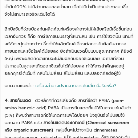
น้ำมัน100% ไม่มีส่วนผสมของน้ำเลย เมื่อไม่มีน้ำเป็นส่วนประกอบ เชื้อ
จึงไม่สามารถเจริญเติบโตได้
อีกปัจจัยที่ช่วยป้องกันผลิตภัณฑ์เครื่องสำอางไม่ให้เสียหรือมีเชื้อขึ้นก่อน
เวลาอันควร ก็คือ การใช้ภาชนะบรรจุที่เหมาะสม เช่น การใช้ขวดปั๊ม แทนที่
จะใช้กระปุกปากกว้าง ซึ่งทำให้ผลิตภัณฑ์เสี่ยงต่อการสัมผัสกับอากาศ
ภายนอกและเชื้อโรคได้น้อยลง ยิ่งถ้าเป็นขวดปั๊มแบบสูญญากาศ ก็ยิ่งดี
ใหญ่ เพราะผลิตภัณฑ์แทบจะไม่สัมผัสกับออกซิเจนเลย โอกาสที่ส่วน
ประกอบในสูตรจะเกิดออกซิเดชั่นได้ก็น้อยลง ทำให้สารสำคัญคงอยู่
ออกฤทธิ์ได้เต็มที่ กลิ่นไม่เปลี่ยน สีไม่เปลี่ยน และปลอดภัยต่อผู้ใช้
บทความแนะนำ :
เครื่องสำอางปราศจากสารกันเสีย มีจริงหรือ?
4. สารกันแดด
: ตัวหลักๆที่ควรเลี่ยงคือ สารที่ชื่อว่า PABA (para-
amino benzoic acid) PABA เป็นสารกันแดดที่แม้ใช้ในความเข้มข้นต่ำ
(5%) ก็พบว่าสามารถก่อให้เกิดการแพ้ได้บ่อยๆ ปัจจุบันจึงไม่นิยมใช้
นอกจาก PABA แล้ว
สารกันแดดประเภทเคมี (Chemical sunscreen
หรือ organic sunscreen)
กลุ่มอื่นๆไม่ว่าจะเป็น cinnamates,
benzophenones, salicylates หรือ anthranilates ก็สามารถกระตุ้น