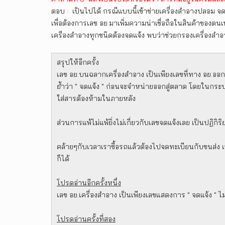
ตอบ : เป็นไปได้ กรณีแบบนี้เข้าข่ายเครื่องสำอางปลอม จดแจ
เพื่อต้องการเลข อย.มาเพิ่มความน่าเชื่อถือในสินค้าของตน
เครืองสำอางทุกชนิดต้องจดแจ้ง พบว่าช่วยกรองเครื่องสำอา
สรุปให้อีกครั้ง
เลข อย.บนฉลากเครื่องสำอาง เป็นเพียงเลขที่ทาง อย.ออกให้
ย้ำว่า " จดแจ้ง " ก่อนจะจำหน่ายออกสู่ตลาด โดยในกระบ
ใส่สารต้องห้ามในภายหลัง
ส่วนการแพ้ไม่แพ้ยิ่งไม่เกี่ยวกับเลขจดแจ้งเลย เป็นปฏิกิ
คล้ายๆกับเวลาเราซื้อรถแล้วต้องไปจดทะเบียนกับขนส่ง 
ก็ได้
โปรดอ่านอีกครั้งหนึ่ง
เลข อย.เครื่องสำอาง เป็นเพียงเลขแสดงการ " จดแจ้ง " ไม
โปรดอ่านครั้งที่สอง