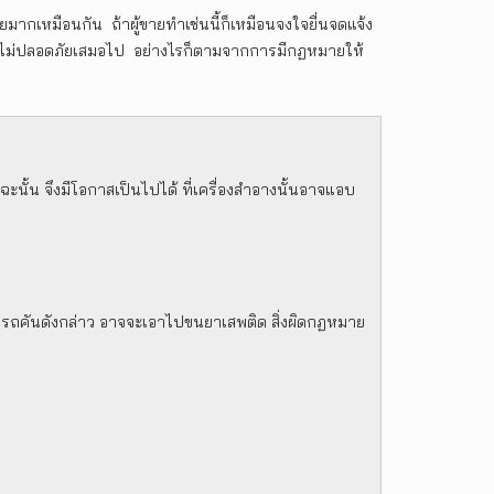
ายมากเหมือนกัน ถ้าผู้ขายทำเช่นนี้ก็เหมือนจงใจยื่นจดแจ้ง
็อาจจะไม่ปลอดภัยเสมอไป อย่างไรก็ตามจากการมีกฏหมายให้
นั้น จึงมีโอกาสเป็นไปได้ ที่เครื่องสำอางนั้นอาจแอบ
่ารถคันดังกล่าว อาจจะเอาไปขนยาเสพติด สิ่งผิดกฏหมาย