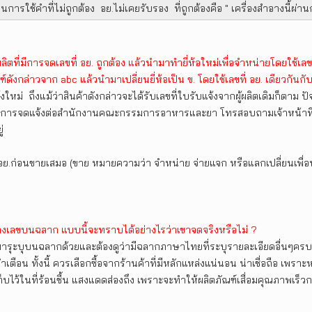
็นการใช้คำที่ไม่ถูกต้อง อย.ไม่เคยรับรอง ที่ถูกต้องคือ " เครื่องสำอางนี้ผ่
ี่มีการจดเลขที่ อย. ถูกต้อง แล้วนำมาทำยี่ห้อใหม่เพื่อจำหน่ายโดยใช้เลขที่ 
ณฑ์ดังกล่าวจาก abc แล้วนำมาเปลี่ยนยี่ห้อเป็น ข. โดยใช้เลขที่ อย. เดียวกัน
้งใหม่ ถึงแม้ว่าสินค้าดังกล่าวจะได้รับเลขที่ใบรับแจ้งจากผู้ผลิตเดิมก็ตาม ป
เนินการจดแจ้งต่อสำนักงานคณะกรรมการอาหารและยา โทรสอบถามเจ้าหน้าที่
่
บ อย.ก่อนขายเสมอ (ขาย หมายความว่า จำหน่าย จ่ายแจก หรือแลกเปลี่ยนเพื
ได้ลงเลขบนฉลาก แบบนี้จะทราบได้อย่างไรว่าเขาจดจริงห
รือไม่ ?
้งมารุะบุบนฉลากด้วยและต้องดูว่ามีฉลากภาษาไทยที่ระบุรายละเอียดอื่นๆคร
ุทธิ คำเตือน ทั้งนี้ ควรเลือกซื้อจากร้านค้าที่มีหลักแหล่งแน่นอน น่าเชื่อถือ
่เก็บไว้ในที่ร้อนชื้น แสงแดดส่องถึง เพราะจะทำให้ผลิตภัณฑ์เสื่อมคุณภาพเร