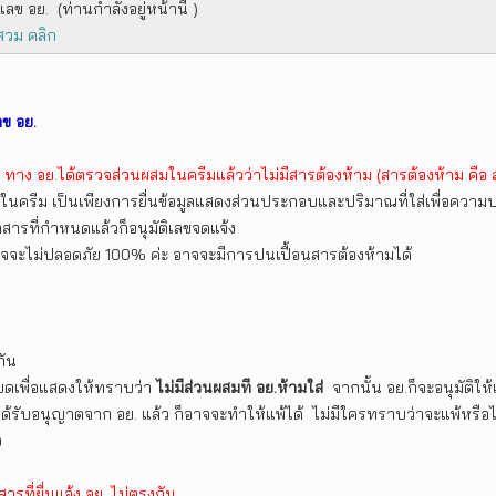
ลข อย. (ท่านกำลังอยู่หน้านี้ )
อสวม คลิก
ลข อย.
ย ทาง อย.ได้ตรวจส่วนผสมในครีมแล้วว่าไม่มีสารต้องห้าม (สารต้องห้าม คือ ส
ในครีม เป็นเพียงการยื่นข้อมูลแสดงส่วนประกอบและปริมาณที่ใส่เพื่อควา
ารที่กำหนดแล้วก็อนุมัติเลขจดแจ้ง
อาจจะไม่ปลอดภัย 100% ค่ะ อาจจะมีการปนเปื้อนสารต้องห้ามได้
กัน
ยดเพื่อแสดงให้ทราบว่า
ไม่มีส่วนผสมที อย.ห้ามใส่
จากนั้น อย.ก็จะอนุมัติให้
ะได้รับอนุญาตจาก อย. แล้ว ก็อาจจะทำให้แพ้ได้ ไม่มีใครทราบว่าจะแพ้หรือไ
อ
ารที่ยื่นแจ้ง อย. ไม่ตรงกัน