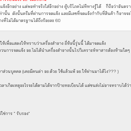
้งอีกอย่าง แต่พอทำจริงใส่อีกอย่าง ผู้บริโภคไม่ทีทางรู้ได้ ก็ถือว่าอันตร
เท่านั้น ดังนั้นครีมที่ผ่านการจดแจ้ง และมีเลขที่จดแจ้งกำกับที่สินค้า ก
งที่ไม่ได้มาตรฐานได้ถึงร้อยละ 60
เพื่อแสดงให้ทราบว่าเครื่องสำอาง ยี่ห้อนี้รุ่นนี้ ได้มาจดแจ้ง
วนการจดแจ้ง อย.ไม่ได้นำเครื่องสำอางนั้นไปวิเคราะห์หาสารต้องห้ามใดๆ ฉะ
ริยาส่วนบุคคล (เคยมีคนด่า อย.ด้วย ใช้แล้วแพ้ อย.ให้ผ่านมาได้ไง??? )
เวลาเกิดเหตุอะไรจะได้ตามได้จากป้ายทะเบียนได้ แต่ขนส่งไม่อาจทราบได้ว
่ใช่การ " รับรอง"