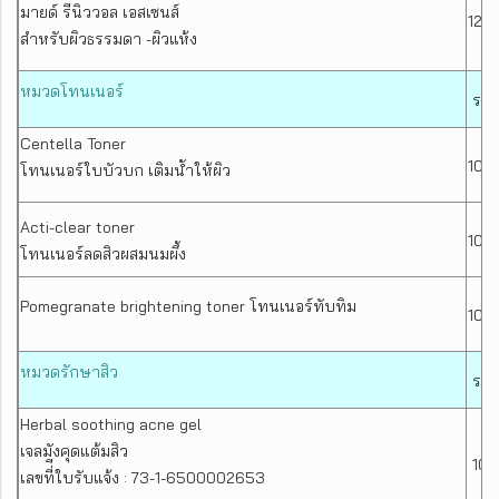
มายด์ รีนิววอล เอสเซนส์
12 m
สำหรับผิวธรรมดา -ผิวแห้ง
หมวดโทนเนอร์
ราค
Centella Toner
100
โทนเนอร์ใบบัวบก เติมน้ำให้ผิว
Acti-clear toner
100
โทนเนอร์ลดสิวผสมนมผึ้ง
Pomegranate brightening toner โทนเนอร์ทับทิม
100
หมวดรักษาสิว
ราค
Herbal soothing acne gel
เจลมังคุดแต้มสิว
10 
เลขที่ีใบรับแจ้ง : 73-1-6500002653