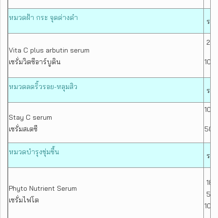
หมวดฝ้า กระ จุดด่างดำ
ราค
20 
Vita C plus arbutin serum
เซรั่มวิตซีอาร์บูติน
100
หมวดลดริ้วรอย-หลุมสิว
ราค
10 
Stay C serum
เซรั่มสเตซี
50 
หมวดบำรุงชุ่มชื้น
ราค
18 
Phyto Nutrient Serum
50 
เซรั่มไฟโต
100