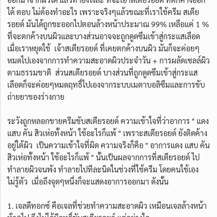
ได้ ตอบ ไม่ต้องทำอะไร เพราะจริงๆแล้วขณะที่เราใช้ครีม สเตีย
รอยด์ มันได้ถูกชะออกไปตอนล้างหน้าประมาณ 99% เหลือแค่ 1 %
ที่จะตกค้างบนผิวและบางส่วนอาจจะถูกดูดซึมเข้าสู่กระแสเลือด
เมื่อเราหยุดใช้ เจ้าสเตียรอยด์ ที่เคยตกค้างบนผิว มันก็จะค่อยๆ
หมดไปเองจากการทำความสะอาดผิวประจำวัน + การผลัดเซลล์ผิว
ตามธรรมชาติ ส่วนสเตียรอยด์ บางส่วนที่ถูกดูดซึมเข้าสู่กระแส
เลือดก็จะค่อยๆหมดฤทธิ์ไปเองจากระบบเมตาบอลิซึมและการขับ
ถ่ายยาของร่างกาย
ระวังถูกหลอกขายครีมขับสเตียรอยด์ ความเข้าใจที่ว่าอาการ " แดง
แสบ คัน สิวเห่อทั้งหน้า ใช้อะไรก็แพ้ " เพราะสเตียรอยด์ ยังติดค้าง
อยู่ใต้ผิว เป็นความเข้าใจที่ผิด ความจริงก็คือ " อาการแดง แสบ คัน
สิวเห่อทั้งหน้า ใช้อะไรก็แพ้ " นั้นเป็นผลจากการที่สเตียรอยด์ ไป
ทำลายผิวจนพัง ทำลายไปทีละนิดในช่วงที่ใช้ครีม โดยคนใช้เอง
ไม่รู้ตัว เมื่อถึงจุดๆหนึ่งก็จะแสดงอาการออกมา ดังนั้น
1. เจลดีทอกซ์ คือเจลที่ช่วยทำความสะอาดผิว เหมือนเจลล้างหน้า