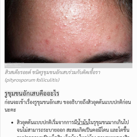
สิวสเตียรอยด์ ชนิดรูขุมขนอักเสบร่วมกับติดเชื้อรา
(pityrosporum folliculitis)
รูขุมขนอักเสบคืออะไร
ก่อนจะเข้าเรื่องรูขุมขนอักเสบ ขออธิบายถึงสิวอุดตันแบบปกติก่อน
นะคะ
สิวอุดตันแบบปกติเริ่มจากการมี
น้ำมัน
ในรุขุมขนมากเกินไป
จนไม่สามารถระบายออก สะสมเกิดเป็นคอมีโดน และโตขึ้น