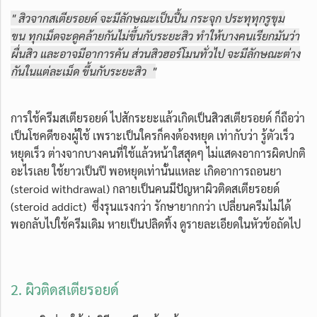
" สิวจากสเตียรอยด์ จะมีลักษณะเป็นปื้น กระจุก ประทุทุกรูขุม
ขน ทุกเม็ดจะดูคล้ายกันไม่ขึ้นกับระยะสิว ทำให้บางคนเรียกมันว่า
ผื่นสิว และอาจมีอาการคัน ส่วนสิวฮอร์โมนทั่วไป จะมีลักษณะต่าง
กันในแต่ละเม็ด ขึ้นกับระยะสิว "
การใช้ครีมสเตียรอยด์ ไปสักระยะแล้วเกิดเป็นสิวสเตียรอยด์ ก็ถือว่า
เป็นโชคดีของผู้ใช้ เพราะเป็นใครก็คงต้องหยุด เท่ากับว่า รู้ตัวเร็ว
หยุดเร็ว ต่างจากบางคนที่ใช้แล้วหน้าใสสุดๆ ไม่แสดงอาการผิดปกติ
อะไรเลย ใช้ยาวเป็นปี พอหยุดเท่านั้นแหละ เกิดอาการถอนยา
(steroid withdrawal) กลายเป็นคนมีปัญหาผิวติดสเตียรอยด์
(steroid addict) ซึ่งรุนแรงกว่า รักษายากกว่า เปลี่ยนครีมไม่ได้
พอกลับไปใช้ครีมเดิม หายเป็นปลิดทิ้ง ดูรายละเอียดในหัวข้อถัดไป
2. ผิวติดสเตียรอยด์