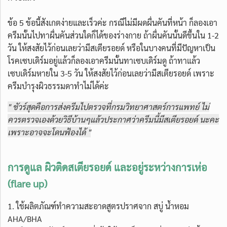
ข้อ 5 ข้อนี้สังเกตง่ายและเร็วค่ะ กรณีไม่มีผดผื่นคันที่หน้า ก็ลองเอา
ครีมนั้นไปทาผื่นคันส่วนใดก็ได้ของร่างกาย ถ้าผื่นคันนั้นดีขึ้นใน 1-2
วัน ให้สงสัยไว้ก่อนเลยว่ามีสเตียรอยด์ หรือในบางคนที่มีปัญหาเป็น
โรคเซบเดิร์มอยู่แล้วก็ลองเอาครีมนั้นทาเซบเดิร์มดู ถ้าทาแล้ว
เซบเดิร์มหายใน 3-5 วัน ให้สงสัยไว้ก่อนเลยว่ามีสเตียรอยด์ เพราะ
ครีมบำรุงผิวธรรมดาทำไม่ได้ค่ะ
" ชัวร์สุดคือการส่งครีมไปตรวจที่กรมวิทยาศาสตร์การแพทย์ ไม่
ควรตรวจเองด้วยวิธีบ้านๆแล้วประกาศว่าครีมนี้มีสเตียรอยด์ นะคะ
เพราะอาจจะโดนฟ้องได้
"
การดูแล ผิวติดสเตียรอยด์ และอยู่ระหว่างการเห่อ
(flare up)
1. ใช้ผลิตภัณฑ์ทำความสะอาดสูตรปราศจาก สบู่ น้ำหอม
AHA/BHA