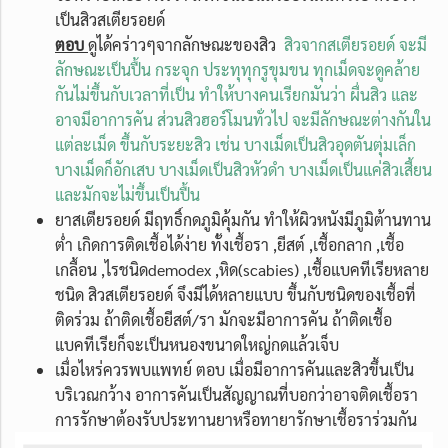
เป็นสิวสเตียรอยด์
ตอบ
ดูได้คร่าวๆจากลักษณะของสิว
สิวจากสเตียรอยด์ จะมี
ลักษณะเป็นปื้น กระจุก ประทุทุกรูขุมขน ทุกเม็ดจะดูคล้าย
กันไม่ขึ้นกับเวลาที่เป็น ทำให้บางคนเรียกมันว่า ผื่นสิว และ
อาจมีอาการคัน ส่วนสิวฮอร์โมนทั่วไป จะมีลักษณะต่างกันใน
แต่ละเม็ด ขึ้นกับระยะสิว เช่น บางเม็ดเป็นสิวอุดตันตุ่มเล็ก
บางเม็ดก็อักเสบ บางเม็ดเป็นสิวหัวดำ บางเม็ดเป็นแค่สิวเสี้ยน
และมักจะไม่ขึ้นเป็นปื้น
ยาสเตียรอยด์ มีฤทธิ์กดภูมิคุ้มกัน ทำให้ผิวหนังมีภูมิต้านทาน
ต่ำ เกิดการติดเชื้อได้ง่าย ทั้งเชื้อรา ,ยีสต์​ ,เชื้อกลาก ,เชื้อ
เกลื้อน ,ไรชนิดdemodex ,หิด(scabies) ,เชื้อแบคทีเรียหลาย
ชนิด สิวสเตียรอยด์ จึงมีได้หลายแบบ ขึ้นกับชนิดของเชื้อที่
ติดร่วม ถ้าติดเชื้อยีสต์/รา มักจะมีอาการคัน ถ้าติดเชื้อ
แบคทีเรียก็จะเป็นหนองขนาดใหญ่กดแล้วเจ็บ
เมื่อไหร่ควรพบแพทย์ ตอบ เมื่อมีอาการคันและสิวขึ้นเป็น
บริเวณกว้าง อาการคันเป็นสัญญาณที่บอกว่าอาจติดเชื้อรา
การรักษาต้องรับประทานยาหรือทายารักษาเชื้อราร่วมกัน