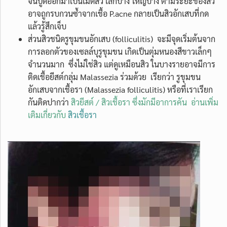
จนปูดออกมาเป็นเม็ดสิว เล็กบ้าง ใหญ่บ้าง ตามระยะของสิว
อาจถูกรบกวนซ้ำจากเชื้อ P.acne กลายเป็นสิวอักเสบที่กด
แล้วรู้สึกเจ็บ
ส่วนสิวชนิดรูขุมขนอักเสบ (folliculitis) จะมีจุดเริ่มต้นจาก
การลอกตัวของเซลล์บุรูขุมขน เกิดเป็นตุ่มหนองสีขาวเล็กๆ
จำนวนมาก ซึ่งไม่ใช่สิว แต่ดูเหมือนสิว ในบางรายอาจมีการ
ติดเชื้อยีสต์กลุ่ม Malassezia ร่วมด้วย เรียกว่า รูขุมขน
อักเสบจากเชื้อรา (Malassezia folliculitis) หรือที่เราเรียก
กันติดปากว่า
สิวยีสต์ / สิวเชื้อรา ซึ่งมักมีอาการคัน อ่านเพิ่ม
เติมเกี่ยวกับ
สิวเชื้อรา