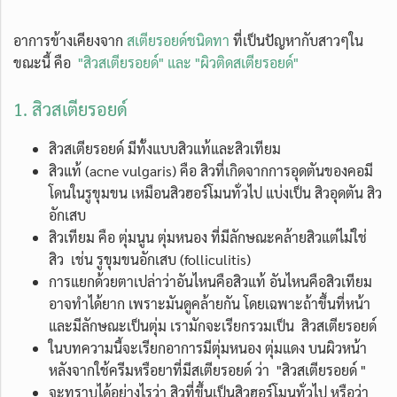
อาการข้างเคียงจาก
สเตียรอยด์ชนิดทา
ที่เป็นปัญหากับสาวๆใน
ขณะนี้ คือ
"สิวสเตียรอยด์" และ "ผิวติดสเตียรอยด์"
1. สิวสเตียรอยด์
สิวสเตียรอยด์ มีทั้งแบบสิวแท้และสิวเทียม
สิวแท้ (acne vulgaris) คือ สิวที่เกิดจากการอุดตันของคอมี
โดนในรูขุมขน เหมือนสิวฮอร์โมนทั่วไป แบ่งเป็น สิวอุดตัน สิว
อักเสบ
สิวเทียม คือ ตุ่มนูน ตุ่มหนอง ที่มีลักษณะคล้ายสิวแต่ไม่ใช่
สิว เช่น รูขุมขนอักเสบ (folliculitis)
การแยกด้วยตาเปล่าว่าอันไหนคือสิวแท้ อันไหนคือสิวเทียม
อาจทำได้ยาก เพราะมันดูคล้ายกัน โดยเฉพาะถ้าขึ้นที่หน้า
และมีลักษณะเป็นตุ่ม เรามักจะเรียกรวมเป็น สิวสเตียรอยด์
ในบทความนี้จะเรียกอาการมีตุ่มหนอง ตุ่มแดง บนผิวหน้า
หลังจากใช้ครีมหรือยาที่มีสเตียรอยด์ ว่า "สิวสเตียรอยด์ "
จะทราบได้อย่างไรว่า สิวที่ขึ้นเป็นสิวฮอร์โมนทั่วไป หรือว่า