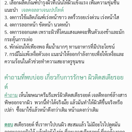
2. เลือกผลิตภัณฑ์บำรุงผิวที่เน้นให้ผิวแข็งแรง เพิ่มความชุ่มชื้น
แนะนำ
เจลคอลลาเจนเปปไทด์
3. งดการใช้ผลิตภัณฑ์เร่งหน้าขาว ลดริ้วรอยเร่งด่วน เร่งหน้าใส
4. งดการลอกหน้า ขัดหน้า นวดหน้า
5. งดการออกแดด เพราะผิวที่โดนแสงแดดจะฟื้นตัวเองช้าและมัก
กระตุ้นการเห่อ
6. พักผ่อนให้เพียงพอ ดื่มน้ำมากๆ ทานอาหารที่มีประโยชน์
7. กรณีไม่แพ้เหงื่อตัวเอง แนะนำให้ออกกำลังกายเพื่อให้เหงื่อและ
ความร้อนในตัวช่วยทำความสะอาดรูขุมขน
คำถามที่พบบ่อย เกี่ยวกับการรักษา ผิวติดสเตียรอย
ด์
คำถาม
เห็นโฆษณาครีมรีแพร์ผิวติดสเตียรอยด์ เจลดีทอกซ์ล้างสาร
พิษออกจากผิว พวกนี้ทำได้จริงมั้ย แล้วมันทำให้ผิวดีขึ้นจริงหรือ
เปล่า ซื้อมาใช้แล้วหน้าตึงกว่าเดิม หน้าแดงกว่าเดิม
ตอบ
สเตียรอยด์ ที่เราทาใปบนผิว สะสมแล้ว ไม่มีอะไรไปดูดมัน
ออกมาจากผิวได้ แล้วทำยังไงล่ะ ที่จะเอาสเตียรอยด์ ที่ตกค้างออก