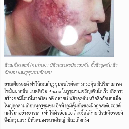
สิวสเตียรอยด์ (คนไทย) : มีสิวหลายชนิดรวมกัน ทั้งสิวอุดตัน สิว
อักเสบ และรูขุมขนอักเสบ
ยาสเตียรอยด์ ทำให้เซลล์บุรูขุมขนไวต่อการกระตุ้น มีปริมาณกรด
ไขมันมากขึ้น แบคทีเรีย P.acne ในรูขุมขนเจริญเติบโตเร็ว เกิดการ
สร้างคอมีโดนที่มากผิดปกติ กลายเป็นสิวอุดตัน หรือสิวอักเสบเม็ด
ใหญ่ลุกลามเกือบทุกรูขุมขน อีกทั้งภูมิคุ้มกันของผิวถูกสเตียรอยด์
กดไว้มาอย่างยาวนาว ทำให้ผิวอ่อนแอ ติดเชื้อได้ง่าย สิวสเตียรอยด์
จึงมักรุนแรง มีหัวหนองขนาดใหญ่ มีสะเก็ดกรัง