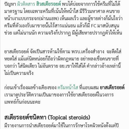
ปัญหา
ผิวติดสาร
สิวสเตียรอยด์
พบได้บ่อยจากการใช้ครีมที่ไม่ได้
มาตรฐาน โดยเฉพาะครีมที่เน้นให้หน้าใส มีรีวิวมหาศาล คนขาย
หน้าเงาแบบกระจก​(ผ่านแอพ) เห็นผลเร็ว และผู้ขายต่างก็มั่นใจว่า
ครีมที่ตัวเองรับมาขายนั้นไร้สารแน่นอน แล้วก็มี FC มาสนับสนุน
ช่วย แต่ไม่นานนัก ความจริงก็ปรากฏ มีผู้เสียหายปรากฎตัวให้เห็น
ยาสเตียรอยด์ จัดเป็นสารห้ามใช้ตาม พรบ.เครื่องสำอาง จะดีดใส่
หยดใส่ แม้แต่นิดหน่อยก็ถือว่าผิดกฎหมาย อย่าหลงเชื่อคนขายที่
บอกว่า ใส่นิดเดียว ไม่อันตราย อย.เขาให้ใส่ได้ คำกล่าวอ้างเหล่านี้
ไม่เป็นความจริง
ก่อนเข้าเรื่องผลข้างเคียงของ
ครีมหน้าใส
ที่แอบผสม
ยาสเตียรอยด์
เรามาดูประวัติความเป็นมาของการใช้ยาสเตียรอยด์ในวงการ
แพทย์กันก่อนนะคะ
สเตียรอยด์ชนิดทา (Topical steroids)
มีรายงานการนำสเตียรอยด์มาใช้ในการรักษาโรคผิวหนังตั้งแต่ปี