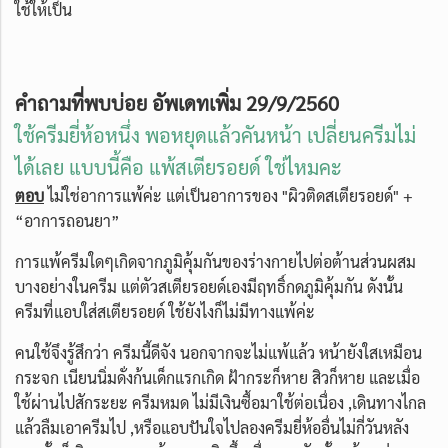
ใช้ให้เป็น
คำถามที่พบบ่อย อัพเดทเพิ่ม 29/9/2560
ใช้ครีมยี่ห้อหนึ่ง พอหยุดแล้วคันหน้า เปลี่ยนครีมไม่
ได้เลย แบบนี้คือ แพ้สเตียรอยด์ ใช่ไหมคะ
ตอบ
ไม่ใช่อาการแพ้ค่ะ แต่เป็นอาการของ "ผิวติดสเตียรอยด์" +
“อาการถอนยา”
การแพ้ครีมใดๆเกิดจากภูมิคุ้มกันของร่างกายไปต่อต้านส่วนผสม
บางอย่างในครีม แต่ตัวสเตียรอยด์เองมีฤทธิ์กดภูมิคุ้มกัน ดังนั้น
ครีมที่แอบใส่สเตียรอยด์ ใช้ยังไงก็ไม่มีทางแพ้ค่ะ
คนใช้จึงรู้สึกว่า ครีมนี้ดีจัง นอกจากจะไม่แพ้แล้ว หน้ายังใสเหมือน
กระจก เนียนนิ่มดั่งก้นเด็กแรกเกิด ฝ้ากระก็หาย สิวก็หาย และเมื่อ
ใช้ผ่านไปสักระยะ ครีมหมด ไม่มีเงินซื้อมาใช้ต่อเนื่อง ,เดินทางไกล
แล้วลืมเอาครีมไป ,หรือแอบปันใจไปลองครีมยี่ห้ออื่นไม่กี่วันหลัง