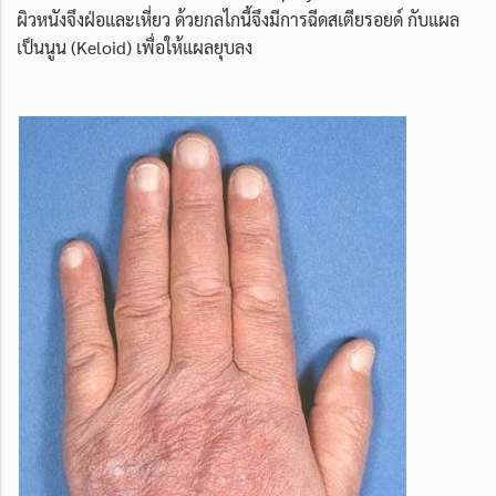
ผิวหนังจึงฝ่อและเหี่ยว ด้วยกลไกนี้จึงมีการฉีดสเตียรอยด์ กับแผล
เป็นนูน (Keloid) เพื่อให้แผลยุบลง