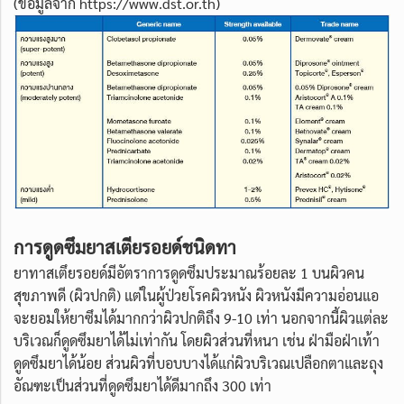
(ข้อมูลจาก https://www.dst.or.th)
การดูดซึมยาสเตียรอยด์ชนิดทา
ยาทาสเตึยรอยด์มีอัตราการดูดซึมประมาณร้อยละ 1 บนผิวคน
สุขภาพดี (ผิวปกติ) แต่ในผู้ป่วยโรคผิวหนัง ผิวหนังมีความอ่อนแอ
จะยอมให้ยาซึมได้มากกว่าผิวปกติถึง 9-10 เท่า นอกจากนี้ผิวแต่ละ
บริเวณก็ดูดซึมยาได้ไม่เท่ากัน โดยผิวส่วนที่หนา เช่น ฝ่ามือฝ่าเท้า
ดูดซึมยาได้น้อย ส่วนผิวที่บอบบางได้แก่ผิวบริเวณเปลือกตาและถุง
อัณฑะเป็นส่วนที่ดูดซึมยาได้ดีมากถึง 300 เท่า