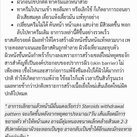
ผิวก่อนใช้ปกติดี ทาครีมแล้วหน้าสวย
ทาครีมไปนานเข้า พอลืมทา หรือเลิกใช้ ก็เกิดอาการถอนยา
ผิวเสียสมดุล เดี๋ยวแห้งเดี๋ยวมัน แพ้ทุกอย่าง
เปลี่ยนครีมไม่ได้ คันหน้า หน้าแดง แสบง่าย มีสิวผดขึ้น พอก
ลับไปทาครีมเดิม อาการเหล่านี้ดีขึ้นอย่างรวดเร็ว
ยาสเตียรอยด์ มีผลทำให้โครงสร้างผิวหนังชั้นหนังแท้หลวมบาง เพ
ราะคอลลาเจนและอีลาสตินถูกทำลาย ผิวจึงเหี่ยวและยุบตัว
ผิวหนังชั้นหนังกำพร้าก็บางลงเพราะการสร้างเซลล์ใหม่หยุดชะงัก
สารสำคัญที่เป็นองค์ประกอบของปราการผิว (skin barrier) ไม่
เพียงพอ เชื้อโรคและสารก่อการแพ้จึงซึมลงไปใต้ผิวได้มากกว่า
ปกติ ทำให้เกิดอาการแพ้ง่าย ใช้อะไรก็แพ้ เวลาเป็นสิวก็รุนแรง
แผลหายช้ากว่าปกติเพราะการสร้างเนื้อเยื่อใหม่เส้นเลือดใหม่ผิด
ปกติไปหมด
" อาการเลิกยาแล้วหน้ามีผื่นแดงเรียกว่า Steroids withdrawal
pattern จะเกิดขึ้นหลังจากหยุดยาประมาณ7วัน เส้นเลือดมีการ
ขยายตัว ทำให้หน้าแดง อาจมีตุ่มหนองขนาดเล็กคล้ายสิวผด 2-3
สัปดาห์ต่อมาผิวจะลอกเป็นขุย อาจกลับเป็นซ้ำได้อีกและมักจะหาย
ช้ากว่าเดิม "