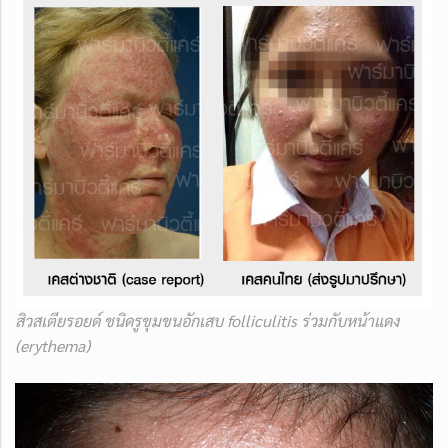
สิวสเตียรอยด์ ชนิดรูขุมขนอักเสบ folliculitis ร่วมกับหน้าแดง
(erythema)