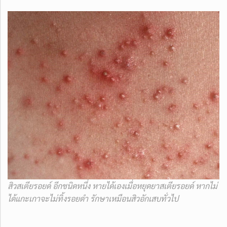
สิวสเตียรอยด์ อีกชนิดหนึ่ง หายได้เองเมื่อหยุดยาสเตียรอยด์ หากไม่
ได้แกะเกาจะไม่ทิ้งรอยดำ รักษาเหมือนสิวอักเสบทั่วไป