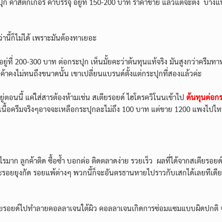
ปุก ค่าสติกเกอร์​ ค่าบรรจุ อยู่ที่ 150-200 บาท ราคาขาย แล้วแต่จะตั้ง
ว่านี้ก็ไม่ได้ เพราะมันต้องทาเยอะ
ที่ 200-300 บาท ต่อกระปุก เห็นมั้ยคะว่าต้นทุนแท้จริง มันสูงกว่าครีมทาหน
 ลูกค้าคงไม่ทนถึงขนาดนั้น เขาเปลี่ยนแบรนด์ตั้งแต่กระปุกที่สองแล้วค่ะ
ยู่ตอนนี้ แค่ใส่สารต้องห้ามเช่น สเตียรอยด์​ ไฮโดรควิโนนเข้าไป
ต้นทุนต่อก
เนื้อครีมจริงๆอาจจะเหลือกระปุกละไม่ถึง 100 บาท แต่ขาย 1200 แพงไปไห
มาก ลูกค้าติด ซื้อซ้ำ บอกต่อ ติดตลาดง่าย รวยเร็ว ผลที่ได้จากสเตียรอยด์ไม
จะรอยยุงกัด รอยแพ้ต่างๆ พวกนี้ก็จะอันตรธานหายไปราวกับเสกได้เลยทีเดี
สเตียรอยด์ไปทำลายคอลลาเจนใต้ผิว คอลลาเจนเกิดการซ่อมแซมแบบผิดปกติ จ