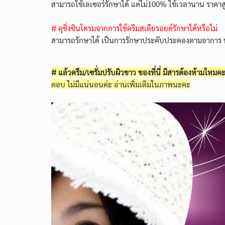
สามารถใช้เลเซอร์รักษาได้ แต่ไม่100% ใช้เวลานาน ราค
# คุชิ่งซินโดรมจากการใช้ครีมสเตียรอยด์​รักษาได้หรือไม่
สามารถรักษาได้ เป็นการรักษาประคับประคองตามอาการ หา
# แล้วครีม/เซรั่มปรับผิวขาว ของที่นี่ มีสารต้องห้ามไหมค
ตอบ ไม่มีแน่นอนค่ะ อ่านเพิ่มเติมในภาพนะคะ