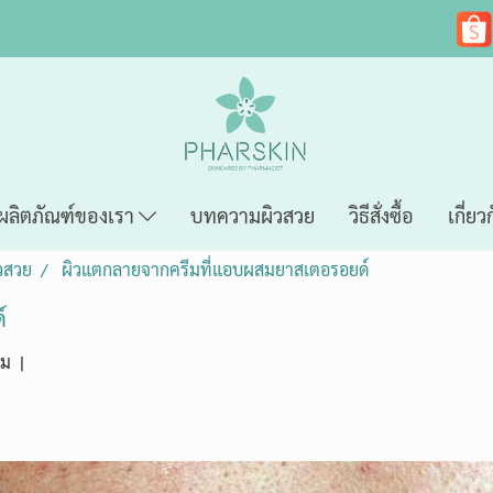
ผลิตภัณฑ์ของเรา
บทความผิวสวย
วิธีสั่งซื้อ
เกี่ยว
วสวย
ผิวแตกลายจากครีมที่แอบผสมยาสเตอรอยด์
์
ชม
|