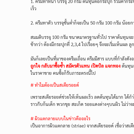
1. ครีมทาหน้า บรรจุ 20 กรัม ต้นทุนต่อกระปุก รวมค่ากระ
เร็ว
2. ครีมทาตัว บรรจุขั้นต่ำก็จะเป็น 50 กรัม 100 กรัม น้อยก
สมมติบรรจุ 100 กรัม ขนาดมาตรฐานทั่วไป ราคาต้นทุนจะอยู่
ช้ากว่า ต้องมีกระปุกที่ 2,3,4 ไปเรื่อยๆ จึงจะเริ่มเห็นผล
มันก็เลยเป็นที่มาของครีมเถื่อน ครีมมีสาร แบบที่กำลังดังอ
ถูกใจ กลับมาซื้อซ้ำ สมัครตัวแทน เปิดบิล แจกทอง
ต้นทุน
ในราคาขาย คนซื้อก็รับภาระตรงนี้ไป
# ทำไมต้องเป็นสเตียรอยด์
เพราะสเตียรอยด์ช่วยให้เห็นผลเร็ว ลดต้นทุนได้มาก ได้กำไร
ราวกับก้นเด็ก พวกขุย สะเก็ด รอยแดงต่างๆบนผิว ไม่ว่า
# ผิวแตกลายแบบในข่าวคืออะไร
เป็นอาการผิวแตกลาย (striae) จากสเตียรอยด์ เชื่อว่า