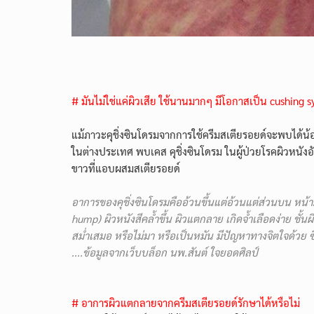
# มันไม่ใช่แค่ผิวเสีย ใช้นานมากๆ มีโอกาสเป็น cushing 
แม้ภาวะคุชิ่งซินโดรมจากการใช้ครีมสเตียรอยด์จะพบได้น้
ในต่างประเทศ พบเคส คุชิ่งซินโดรม ในผู้ป่วยโรคผิวหนังอ
ขาวที่แอบผสมสเตียรอยด์
อาการของคุชิ่งซินโดรมคืออ้วนขึ้นแต่อ้วนแต่ส่วนบน ห
hump) ผิวหนังสีคล้ำขึ้น ผิวแตกลาย เกิดจ้ำเลือดง่าย ชั
สม่ำเสมอ หรือไม่มา หรือเป็นหมัน มีปัญหาทางจิตใจด้วย ซ
....ข้อมูลจากเว็บบล็อก นพ.สันต์ ใจยอดศิลป์
# อาการผิวแตกลายจากครีมสเตียรอยด์รักษาได้หรือไม่