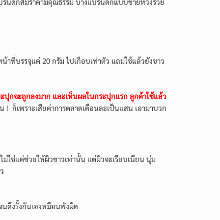
 บางแบรนด์ก็สมราคามีคุณธรรม บางแบรนด์ก็แบบขายหวังรวย
้าที่บรรจุแค่ 20 กรัม ไปเกือบเท่าตัว
แถมใช้แล้วยังขาว
ระปุกจะถูกลงมาก และเห็นผลในกระปุกแรก ลูกค้าใช้แล้ว
น ! ก็
เพราะเสียค่าการตลาดเดือนละเป็นแสน เอามาบวก
่ใช่แค่ช่วยให้ผิวขาวเท่านั้น แต่ผิวจะเรียบเนียน นุ่ม
ยว
นดึงรั้งกันเองหมือนพังผืด