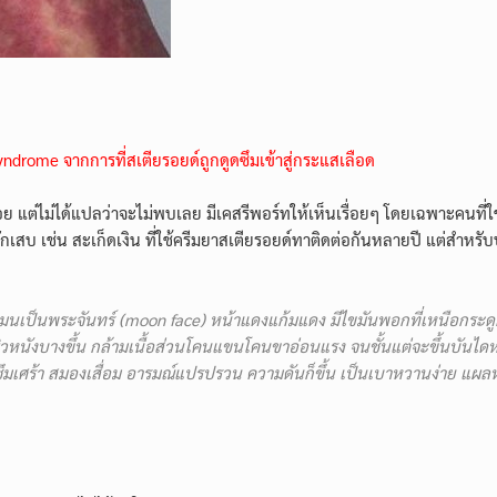
syndrome จากการที่สเตียรอยด์ถูกดูดซึมเข้าสู่กระแสเลือด
อย แต่ไม่ได้แปลว่าจะไม่พบเลย มีเคสรีพอร์ทให้เห็นเรื่อยๆ โดยเฉพาะคนที
ักเสบ เช่น สะเก็ดเงิน ที่ใช้ครีมยาสเตียรอยด์ทาติดต่อกันหลายปี แต่สำหร
น้ามนเป็นพระจันทร์ (moon face) หน้าแดงแก้มแดง มีไขมันพอกที่เหนือกร
้นผิวหนังบางขึ้น กล้ามเนื้อส่วนโคนแขนโคนขาอ่อนแรง จนชั้นแต่จะขึ้นบันไ
ึมเศร้า สมองเสื่อม อารมณ์แปรปรวน ความดันก็ขึ้น เป็นเบาหวานง่าย แผลหาย