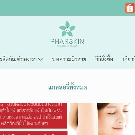
ผลิตภัณฑ์ของเรา
บทความผิวสวย
วิธีสั่งซื้อ
เกี่ยว
แกลลอรี่ทั้งหมด
ครีมรักแร้ขาว เดย์+ไนท์
allergy return pol
รักแร้ขาว
,
11771 ผู้ชม
allergy
,
19622 ผู้