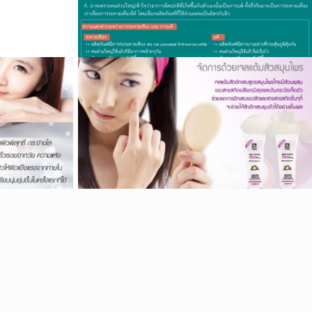
ุด
้ชม