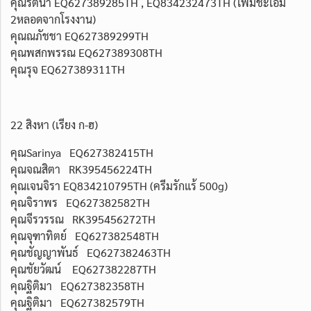
คุณรัตนา EQ627389285TH , EQ834232473TH (โฟมชะเอม
2หลอดจากโรงงาน)
คุณณภัชชา EQ627389299TH
คุณพสกพรรณ EQ627389308TH
คุณรุจ EQ627389311TH
22 สิงหา (เรียง ก-ฮ)
คุณSarinya EQ627382415TH
คุณจณสิตา RK395456224TH
คุณเจนจิรา EQ834210795TH (ครีมรักแร้ 500g)
คุณจิราพร EQ627382582TH
คุณจีรวรรณ RK395456272TH
คุณจุฑาทิตย์ EQ627382548TH
คุณชัญญาพันธ์ EQ627382463TH
คุณชัยวัฒน์ EQ627382287TH
คุณฐิติมา EQ627382358TH
คุณฐิติมา EQ627382579TH