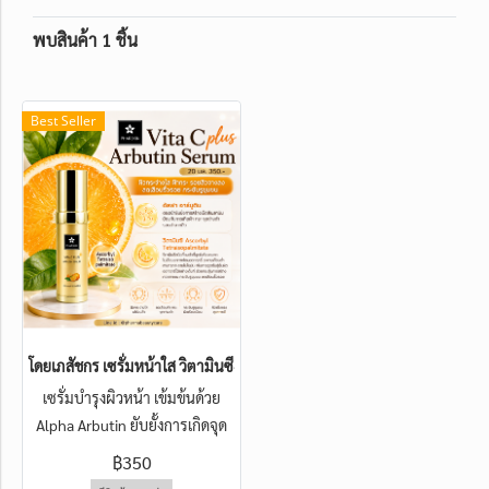
พบสินค้า 1 ชิ้น
Best Seller
โดยเภสัชกร เซรั่มหน้าใส วิตามินซี+อาร์บูติน ใช้วิตามินซีและอัลฟ่าอาร์บูติน ที
เซรั่มบำรุงผิวหน้า เข้มข้นด้วย
Alpha Arbutin ยับยั้งการเกิดจุด
ด่างดำ และวิตามินซี อนุพันธ์ใหม่
฿350
ที่ ช่วยลดริ้วรอย ทำปฏิกิริยาย้อน