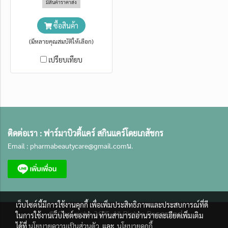
มีสินค้าราคาส่ง
กลับของกระบวนการเกิดเม็ดสี
กระตุ้นการสร้างคอลลาเจน เนื้อเซ
ซื้อสินค้า
รั่มซึมเร็วเหมาะสำหรับผิวหมอง
(มีหลายคุณสมบัติให้เลือก)
คล้ำและมีริ้วรอย
เปรียบเทียบ
ติดต่อเรา :
ฟาร์มาบิวตี้แคร์ สกินแคร์โดยเภสัชกร
Email :
pharmabeautycare@gmail.com
น.
เว็บไซต์นี้มีการใช้งานคุกกี้ เพื่อเพิ่มประสิทธิภาพและประสบการณ์ที่ดี
served.
©
Copyright 2015 All Rights Re
ในการใช้งานเว็บไซต์ของท่าน ท่านสามารถอ่านรายละเอียดเพิ่มเติม
ได้ที่
นโยบายความเป็นส่วนตัว
และ
นโยบายคุกกี้