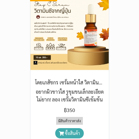
โดยเภสัชกร เซรั่มหน้าใส วิตามินซี AA2G สูตรเข้มข้น กระชับผิว กระชับรูขุมขน
อยากผิวขาวใส รูขุมขนเล็กละเอียด
ไม่ยาก! ลอง เซรั่มวิตามินซีเข้มข้น
ผสมไอดีบีโนน
฿350
มีสินค้าราคาส่ง
ซื้อสินค้า